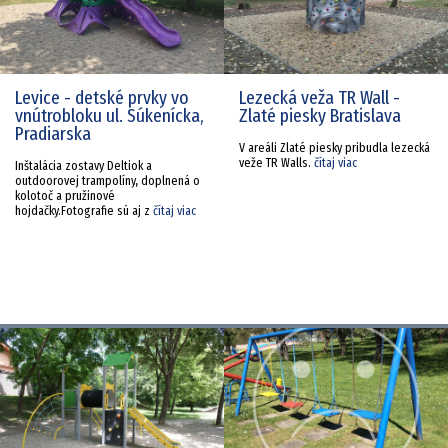
Levice - detské prvky vo
Lezecká veža TR Wall -
vnútrobloku ul. Súkenícka,
Zlaté piesky Bratislava
Pradiarska
V areáli Zlaté piesky pribudla lezecká
veže TR Walls.
čítaj viac
Inštalácia zostavy Deltiok a
outdoorovej trampolíny, doplnená o
kolotoč a pružinové
hojdačky.Fotografie sú aj z
čítaj viac