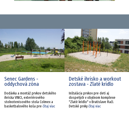
Senec Gardens -
Detské ihrisko a workout
oddychová zóna
zostava - Zlaté krídlo
Dodávka a montáž prvkov detského
Inštalácia prvkov pre deti aj
ihriska VINCI, exteriérového
dospelých v obytnom komplexe
stolnotenisového stola Colmex a
"Zlaté krídlo" v Bratislave Rači.
basketbalového koša pre
čítaj viac
Detské prvky
čítaj viac