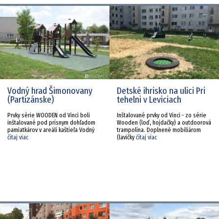
Vodný hrad Šimonovany
Detské ihrisko na ulici Pri
(Partizánske)
tehelni v Leviciach
Prvky série WOODEN od Vinci boli
Inštalované prvky od Vinci - zo série
inštalované pod prísnym dohľadom
Wooden (loď, hojdačky) a outdoorová
pamiatkárov v areáli kaštieľa Vodný
trampolína. Doplnené mobiliárom
čítaj viac
(lavičky
čítaj viac