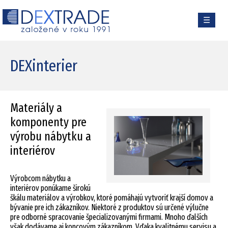
☰
DEXinterier
Materiály a
komponenty pre
výrobu nábytku a
interiérov
Výrobcom nábytku a
interiérov ponúkame širokú
škálu materiálov a výrobkov, ktoré pomáhajú vytvoriť krajší domov a
bývanie pre ich zákazníkov. Niektoré z produktov sú určené výlučne
pre odborné spracovanie špecializovanými firmami. Mnoho ďalších
však dodávame aj koncovým zákazníkom. Vďaka kvalitnému servisu a