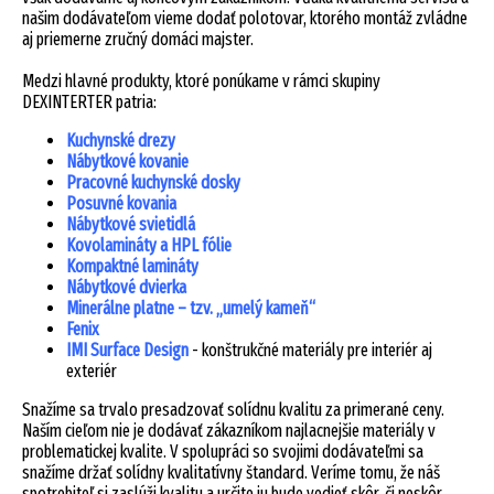
našim dodávateľom vieme dodať polotovar, ktorého montáž zvládne
aj priemerne zručný domáci majster.
Medzi hlavné produkty, ktoré ponúkame v rámci skupiny
DEXINTERTER patria:
Kuchynské drezy
Nábytkové kovanie
Pracovné kuchynské dosky
Posuvné kovania
Nábytkové svietidlá
Kovolamináty a HPL fólie
Kompaktné lamináty
Nábytkové dvierka
Minerálne platne – tzv. „umelý kameň“
Fenix
IMI Surface Design
- konštrukčné materiály pre interiér aj
exteriér
Snažíme sa trvalo presadzovať solídnu kvalitu za primerané ceny.
Naším cieľom nie je dodávať zákazníkom najlacnejšie materiály v
problematickej kvalite. V spolupráci so svojimi dodávateľmi sa
snažíme držať solídny kvalitatívny štandard. Veríme tomu, že náš
spotrebiteľ si zaslúži kvalitu a určite ju bude vedieť skôr, či neskôr