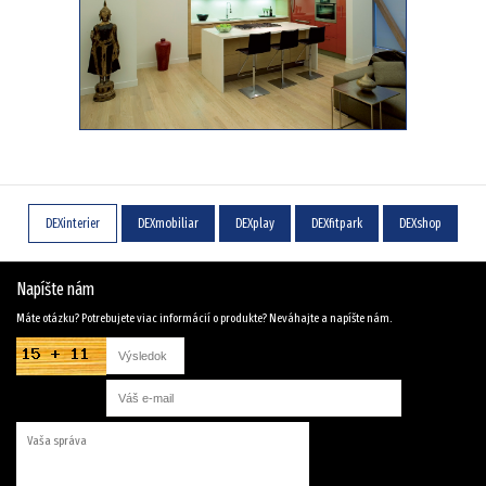
DEXinterier
DEXmobiliar
DEXplay
DEXfitpark
DEXshop
Napíšte nám
Máte otázku? Potrebujete viac informácií o produkte? Neváhajte a napíšte nám.