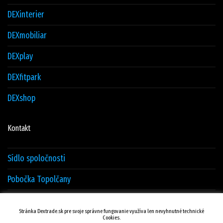
DEXinterier
DEXmobiliar
DEXplay
DEXfitpark
DEXshop
Kontakt
Sídlo spoločnosti
Pobočka Topolčany
Sklad Žilina
Stránka Dextrade.sk pre svoje správne fungovanie využíva len nevyhnutné technické
Cookies.
Kontakty