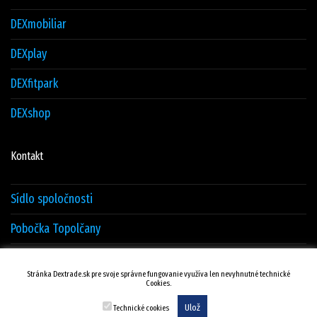
DEXmobiliar
DEXplay
DEXfitpark
DEXshop
Kontakt
Sídlo spoločnosti
Pobočka Topolčany
Sklad Žilina
Stránka Dextrade.sk pre svoje správne fungovanie využíva len nevyhnutné technické
Cookies.
Kontakty
Ulož
Technické cookies