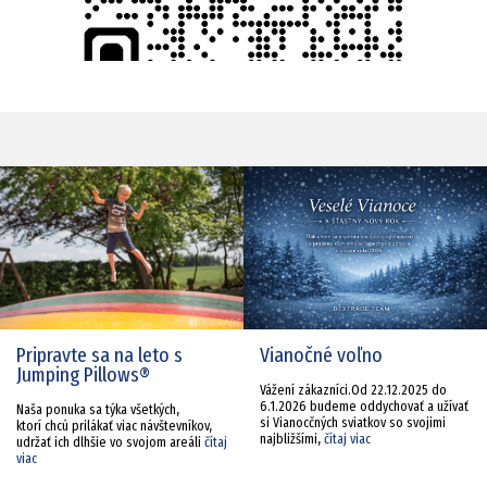
Pripravte sa na leto s
Vianočné voľno
Jumping Pillows®
Vážení zákazníci.Od 22.12.2025 do
6.1.2026 budeme oddychovať a užívať
Naša ponuka sa týka všetkých,
si Vianocčných sviatkov so svojimi
ktorí chcú prilákať viac návštevníkov,
najbližšími,
čítaj viac
udržať ich dlhšie vo svojom areáli
čítaj
viac