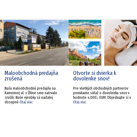
Maloobchodná predajňa
Otvorte si dvierka k
zrušená
dovolenke snov!
Našu maloobchodnú predajňu na
Pre všetkých obchodných partnerov
Kamennej ul. v Žiline sme natrvalo
ponúkame súťaž o dovolenku snov v
zrušili. Naše výrobky sú naďalej
hodnote 4.000,- EUR! Objednajte si v
dosupné
čítaj viac
čítaj viac