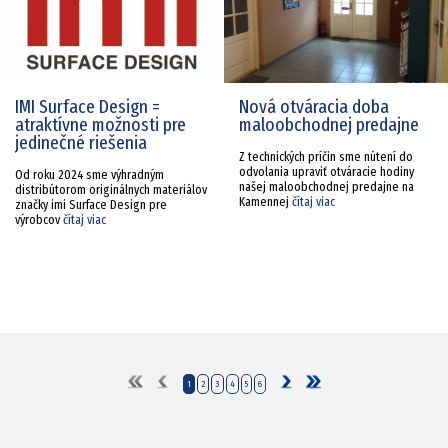
IMI Surface Design =
Nová otváracia doba
atraktívne možnosti pre
maloobchodnej predajne
jedinečné riešenia
Z technických príčin sme nútení do
odvolania upraviť otváracie hodiny
Od roku 2024 sme výhradným
našej maloobchodnej predajne na
distribútorom originálnych materiálov
Kamennej
čítaj viac
značky imi Surface Design pre
výrobcov
čítaj viac
1
2
3
4
5
6