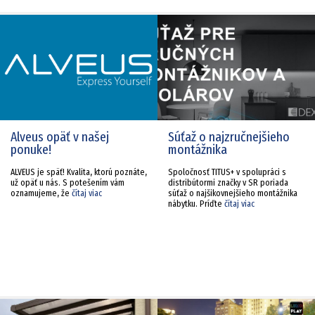
Alveus opäť v našej
Súťaž o najzručnejšieho
ponuke!
montážnika
ALVEUS je späť! Kvalita, ktorú poznáte,
Spoločnosť TITUS+ v spolupráci s
už opäť u nás. S potešením vám
distribútormi značky v SR poriada
oznamujeme, že
čítaj viac
súťaž o najšikovnejšieho montážnika
nábytku. Príďte
čítaj viac