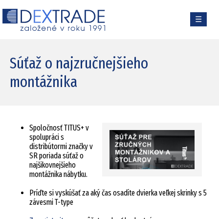
☰
Súťaž o najzručnejšieho
montážnika
Spoločnosť TITUS+ v
spolupráci s
distribútormi značky v
SR poriada súťaž o
najšikovnejšieho
montážnika nábytku.
Príďte si vyskúšať za aký čas osadíte dvierka veľkej skrinky s 5
závesmi T-type