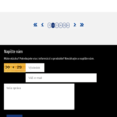
1
2
3
4
5
6
Napíšte nám
Máte otázku? Potrebujete viac informácií o produkte? Neváhajte a napíšte nám.