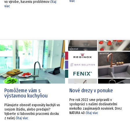
viac
vo výrobe, haseniu problémov
čítaj
viac
Pomôžeme vám s
Nové drezy v ponuke
výstavnou kuchyňou
Pre rok 2022 sme pripravili v
spolupráci s našimi dodávateľmi
Plánujete obnoviť exponáty kuchýň vo
niekoľko zaujímavých noviniek. Drez
svojom štúdiu, alebo predajni?
NATURA 40
čítaj viac
Vyberte si ľubovoľnú pracovnú dosku
z našej
čítaj viac