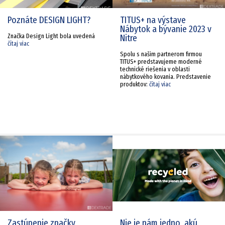
Poznáte DESIGN LIGHT?
TITUS+ na výstave
Nábytok a bývanie 2023 v
Značka Design Light bola uvedená
Nitre
čítaj viac
Spolu s našim partnerom firmou
TITUS+ predstavujeme moderné
technické riešenia v oblasti
nábytkového kovania. Predstavenie
produktov:
čítaj viac
Zastúpenie značky
Nie je nám jedno, akú