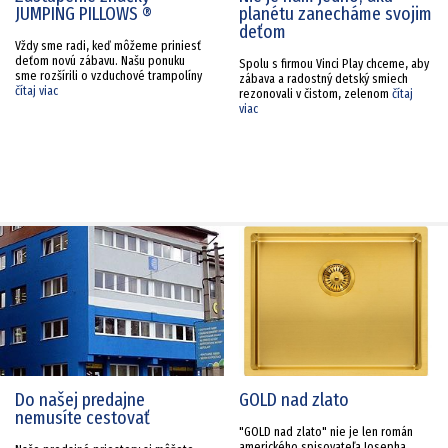
JUMPING PILLOWS ®
planétu zanecháme svojim
deťom
Vždy sme radi, keď môžeme priniesť
deťom novú zábavu. Našu ponuku
Spolu s firmou Vinci Play chceme, aby
sme rozšírili o vzduchové trampolíny
zábava a radostný detský smiech
čítaj viac
rezonovali v čistom, zelenom
čítaj
viac
Do našej predajne
GOLD nad zlato
nemusíte cestovať
"GOLD nad zlato" nie je len román
amerického spisovateľa Josepha