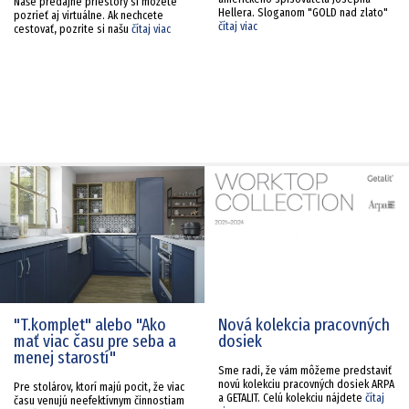
Naše predajné priestory si môžete
Hellera. Sloganom "GOLD nad zlato"
pozrieť aj virtuálne. Ak nechcete
čítaj viac
cestovať, pozrite si našu
čítaj viac
"T.komplet" alebo "Ako
Nová kolekcia pracovných
mať viac času pre seba a
dosiek
menej starostí"
Sme radi, že vám môžeme predstaviť
novú kolekciu pracovných dosiek ARPA
Pre stolárov, ktorí majú pocit, že viac
a GETALIT. Celú kolekciu nájdete
čítaj
času venujú neefektívnym činnostiam