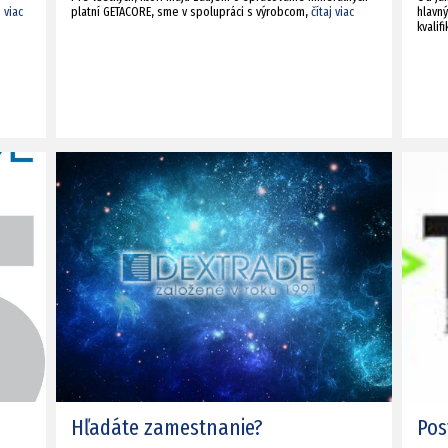
j viac
platní GETACORE, sme v spolupráci s výrobcom,
čítaj viac
hlavn
kvali
Hľadáte zamestnanie?
Pos