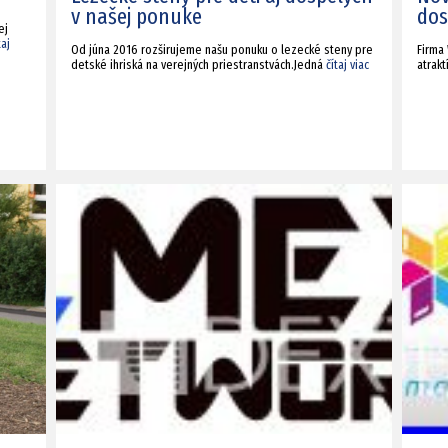
v našej ponuke
dos
ej
taj
Od júna 2016 rozširujeme našu ponuku o lezecké steny pre
Firma
detské ihriská na verejných priestranstvách.Jedná
čítaj viac
atrak