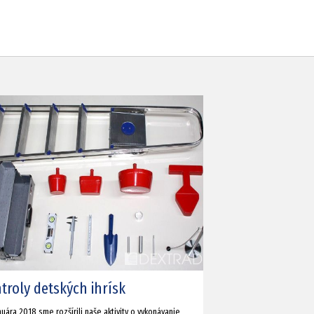
troly detských ihrísk
uára 2018 sme rozšírili naše aktivity o vykonávanie