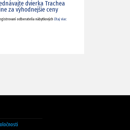
ednávajte dvierka Trachea
ine za výhodnejšie ceny
registrovaní odberatelia nábytkových
čítaj viac
poločnosti