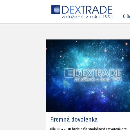
O D
Firemná dovolenka
Dňa 30.4.2018 bude naša spoločnosť zatvorená pre