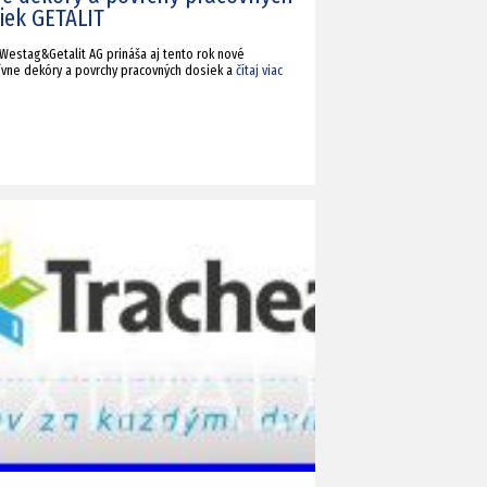
iek GETALIT
 Westag&Getalit AG prináša aj tento rok nové
tívne dekóry a povrchy pracovných dosiek a
čítaj viac