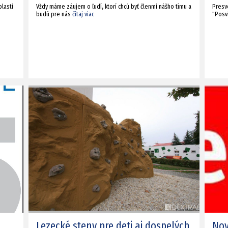
lasti
Vždy máme záujem o ľudí, ktorí chcú byť členmi nášho tímu a
Presv
budú pre nás
čítaj viac
"Posv
Lezecké steny pre deti aj dospelých
Nov