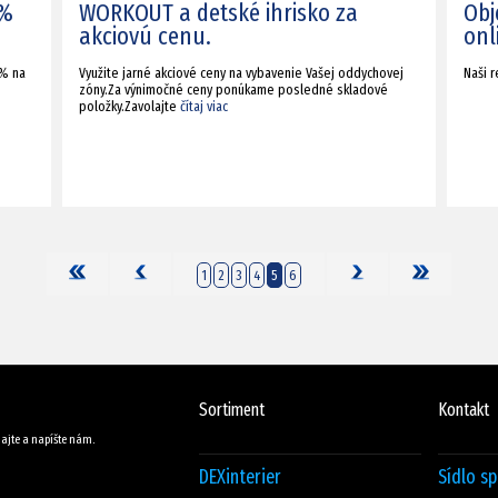
 %
WORKOUT a detské ihrisko za
Obj
akciovú cenu.
onl
 % na
Využite jarné akciové ceny na vybavenie Vašej oddychovej
Naši 
zóny.Za výnimočné ceny ponúkame posledné skladové
položky.Zavolajte
čítaj viac
1
2
3
4
5
6
Sortiment
Kontakt
ajte a napíšte nám.
DEXinterier
Sídlo s