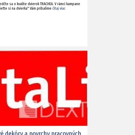
edčte sa o kvalite dvierok TRACHEA. V rámci kampane
ieťte si na dvierka" Vám pribalíme
čítaj viac
é dekóry a povrchy pracovných