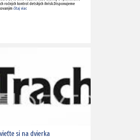
ých ročných kontrol detských ihrísk.Disponujeme
fikovaným
čítaj viac
vieťte si na dvierka