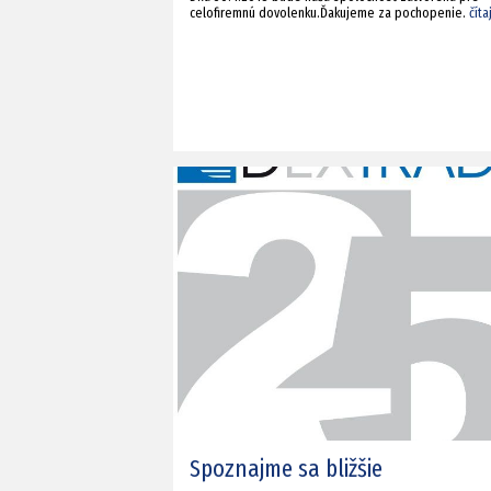
celofiremnú dovolenku.Ďakujeme za pochopenie.
číta
Spoznajme sa bližšie