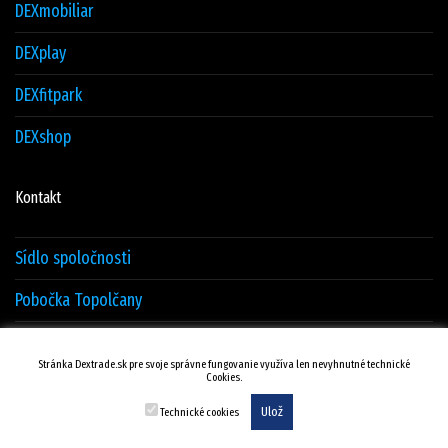
DEXmobiliar
DEXplay
DEXfitpark
DEXshop
Kontakt
Sídlo spoločnosti
Pobočka Topolčany
Sklad Žilina
Stránka Dextrade.sk pre svoje správne fungovanie využíva len nevyhnutné technické
Cookies.
Kontakty
Ulož
Technické cookies
© DEXTRADE Žilina.sk