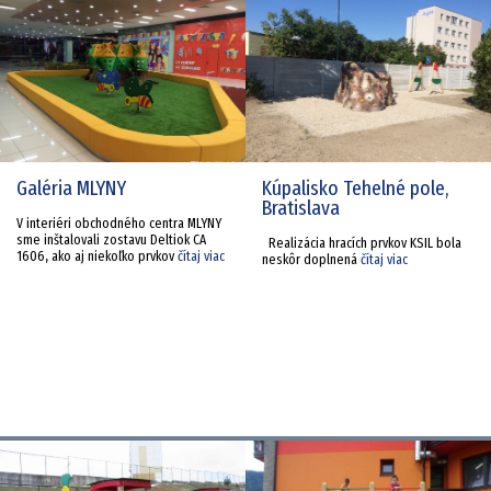
Galéria MLYNY
Kúpalisko Tehelné pole,
Bratislava
V interiéri obchodného centra MLYNY
sme inštalovali zostavu Deltiok CA
Realizácia hracích prvkov KSIL bola
1606, ako aj niekoľko prvkov
čítaj viac
neskôr doplnená
čítaj viac