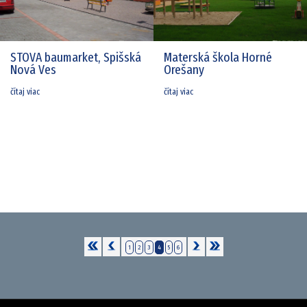
STOVA baumarket, Spišská
Materská škola Horné
Nová Ves
Orešany
čítaj viac
čítaj viac
1
2
3
4
5
6