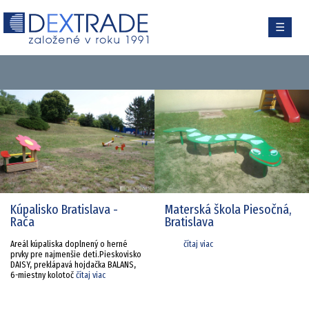
☰
Kúpalisko Bratislava -
Materská škola Piesočná,
Rača
Bratislava
Areál kúpaliska doplnený o herné
čítaj viac
prvky pre najmenšie deti.Pieskovisko
DAISY, preklápavá hojdačka BALANS,
6-miestny kolotoč
čítaj viac